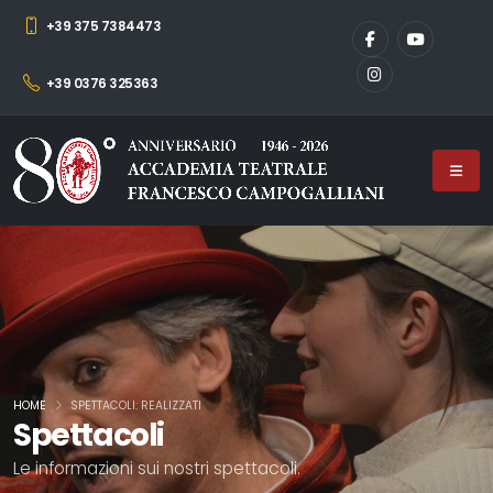
+39 375 7384473
+39 0376 325363
HOME
SPETTACOLI: REALIZZATI
Spettacoli
Le informazioni sui nostri spettacoli.