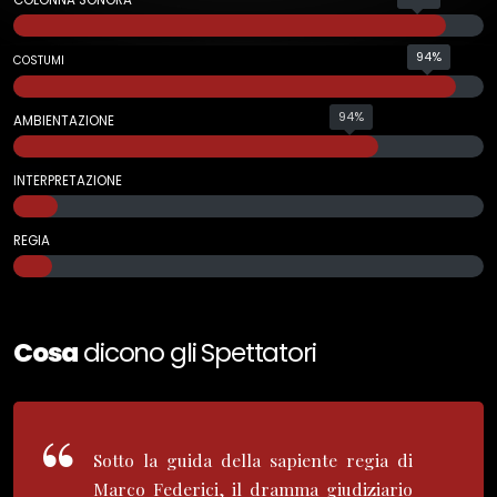
94%
COSTUMI
94%
AMBIENTAZIONE
98%
INTERPRETAZIONE
986%
REGIA
Cosa
dicono gli Spettatori
Sotto la guida della sapiente regia di
Marco Federici, il dramma giudiziario