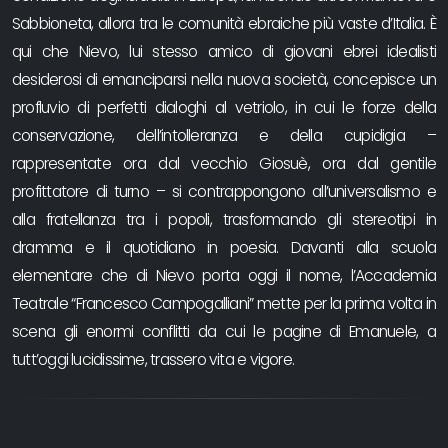
Sabbioneta, allora tra le comunità ebraiche più vaste d’Italia. È
qui che Nievo, lui stesso amico di giovani ebrei idealisti
desiderosi di emanciparsi nella nuova società, concepisce un
profluvio di perfetti dialoghi al vetriolo, in cui le forze della
conservazione, dell’intolleranza e della cupidigia –
rappresentate ora dal vecchio Giosuè, ora dal gentile
profittatore di turno – si contrappongono all’universalismo e
alla fratellanza tra i popoli, trasformando gli stereotipi in
dramma e il quotidiano in poesia. Davanti alla scuola
elementare che di Nievo porta oggi il nome, l’Accademia
Teatrale “Francesco Campogalliani” mette per la prima volta in
scena gli enormi conflitti da cui le pagine di Emanuele, a
tutt’oggi lucidissime, trassero vita e vigore.