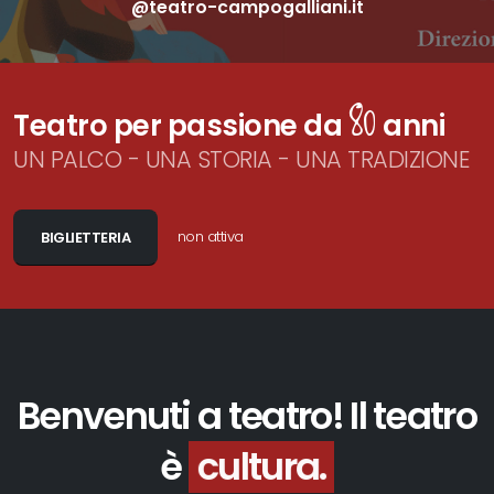
@
t
e
a
t
r
o
-
c
a
m
p
o
g
a
l
l
i
a
n
i
.
i
t
80
Teatro per passione da
anni
UN PALCO - UNA STORIA - UNA TRADIZIONE
non attiva
BIGLIETTERIA
Benvenuti a teatro! Il teatro
è
cultura.