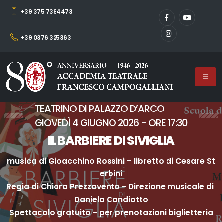
+39 375 7384473
+39 0376 325363
TEATRINO DI PALAZZO D’ARCO
GIOVEDÌ 4 GIUGNO 2026 - ORE 17:30
IL BARBIERE DI SIVIGLIA
m
u
s
i
c
a
d
i
G
i
o
a
c
c
h
i
n
o
R
o
s
s
i
n
i
–
l
i
b
r
e
t
t
o
d
i
C
e
s
a
r
e
S
t
e
r
b
i
n
i
R
e
g
i
a
d
i
C
h
i
a
r
a
P
r
e
z
z
a
v
e
n
t
o
-
D
i
r
e
z
i
o
n
e
m
u
s
i
c
a
l
e
d
i
D
a
n
i
e
l
a
C
a
n
d
i
o
t
t
o
S
p
e
t
t
a
c
o
l
o
g
r
a
t
u
i
t
o
-
p
e
r
p
r
e
n
o
t
a
z
i
o
n
i
b
i
g
l
i
e
t
t
e
r
i
a