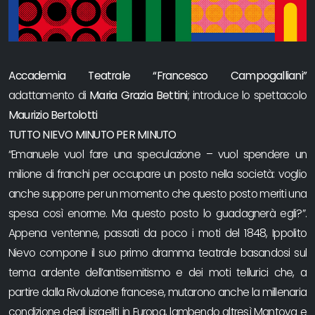
Accademia Teatrale “Francesco Campogalliani”
adattamento di
Maria Grazia Bettini
; introduce lo spettacolo
Maurizio Bertolotti
TUTTO NIEVO MINUTO PER MINUTO
“Emanuele vuol fare una speculazione – vuol spendere un
milione di franchi per occupare un posto nella società: voglio
anche supporre per un momento che questo posto meriti una
spesa così enorme. Ma questo posto lo guadagnerà egli?”.
Appena ventenne, passati da poco i moti del 1848, Ippolito
Nievo compone il suo primo dramma teatrale basandosi sul
tema ardente dell’antisemitismo e dei moti tellurici che, a
partire dalla Rivoluzione francese, mutarono anche la millenaria
condizione degli israeliti in Europa, lambendo altresì Mantova e