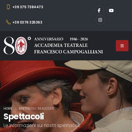
+39 375 7384473
+39 0376 325363
HOME
SPETTACOLI: REALIZZATI
Spettacoli
Le informazioni sui nostri spettacoli.