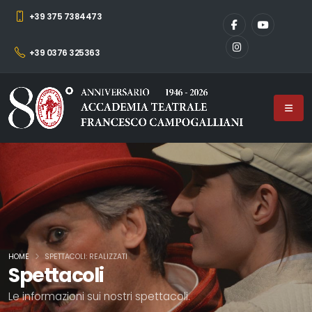
+39 375 7384473
+39 0376 325363
HOME
SPETTACOLI: REALIZZATI
Spettacoli
Le informazioni sui nostri spettacoli.