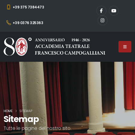
+39 375 7384473
+39 0376 325363
HOME
SITEMAP
Sitemap
Tutte le pagine del nostro sito.