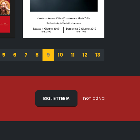
5
6
7
8
9
10
11
12
13
non attiva
BIGLIETTERIA