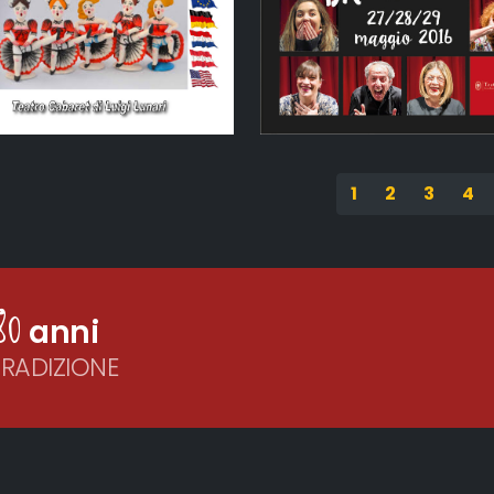
1
2
3
4
80
anni
TRADIZIONE