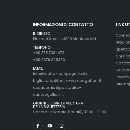
INFORMAZIONI DI CONTATTO
LINK UT
INDIRIZZO
Calend
Piazza d’Arco - 46100 Mantova MN
Stagion
TELEFONO
Spettaco
+39 375 7384473
Chi si
+39 0376 325363
Contatt
EMAIL
Scuola 
info@teatro-campogalliani.it
Privacy
biglietteria@teatro-campogalliani.it
Sitema
accademia@pec.teatro-
campogalliani.it
GIORNI E ORARI DI APERTURA
DELLA BIGLIETTERIA
Venerdì e Sabato (feriali) / 17:30 - 19:00