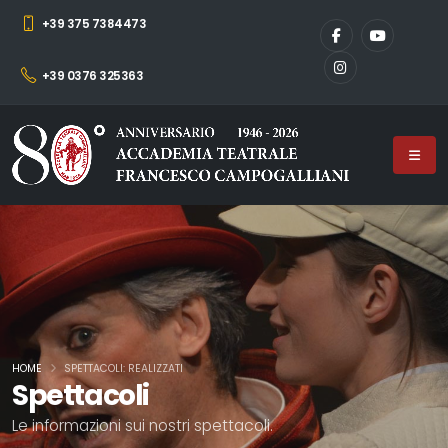
+39 375 7384473
+39 0376 325363
HOME
SPETTACOLI: REALIZZATI
Spettacoli
Le informazioni sui nostri spettacoli.