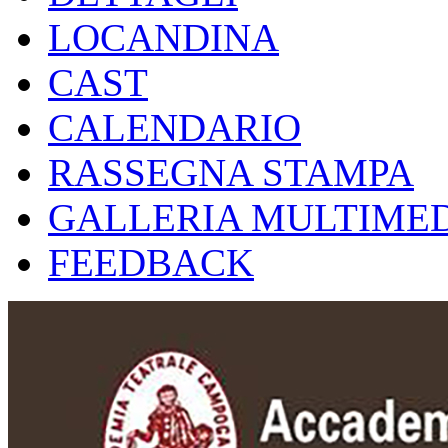
LOCANDINA
CAST
CALENDARIO
RASSEGNA STAMPA
GALLERIA MULTIME
FEEDBACK