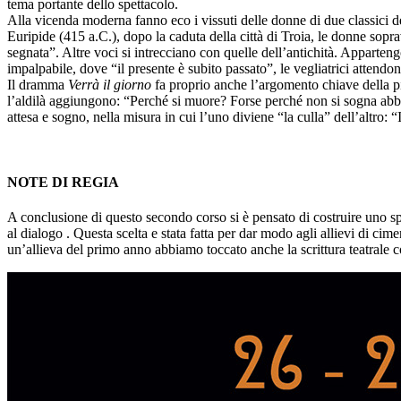
tema portante dello spettacolo.
Alla vicenda moderna fanno eco i vissuti delle donne di due classici de
Euripide (415 a.C.), dopo la caduta della città di Troia, le donne sopra
segnata”. Altre voci si intrecciano con quelle dell’antichità. Appart
impalpabile, dove “il presente è subito passato”, le vegliatrici attendo
Il dramma
Verrà il giorno
fa proprio anche l’argomento chiave della piè
l’aldilà aggiungono: “Perché si muore? Forse perché non si sogna abbas
attesa e sogno, nella misura in cui l’uno diviene “la culla” dell’altro:
NOTE DI REGIA
A conclusione di questo secondo corso si è pensato di costruire uno spe
al dialogo . Questa scelta e stata fatta per dar modo agli allievi di ci
un’allieva del primo anno abbiamo toccato anche la scrittura teatrale 