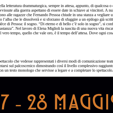
lla letteratura drammaturgica, sempre in attesa, appunto, di qualcosa o 
vvissute alla guerra aspettano di essere date in schiave ai vincitori. A n
engono alle ragazze che Fernando Pessoa chiude in una stanza a vegliare
no l’alba che le dissolverà e si sforzano di sfuggire a un epilogo già scri
ce di Pessoa: il sogno. “Di eterno e di bello c’è solo in sogno”, si conf
tanza”. Nel lavoro di Elena Miglioli la nascita di una nuova vita riscatt
 “Il vero tempo, quello che vale oro, è il tempo dell’attesa. Dove ogni co
ttacolo che vedesse rappresentati i diversi modi di comunicazione teatra
mentarsi sul palcoscenico dimostrando così il livello complessivo raggiun
con un testo monologo che servisse a legare e a completare lo spettacolo