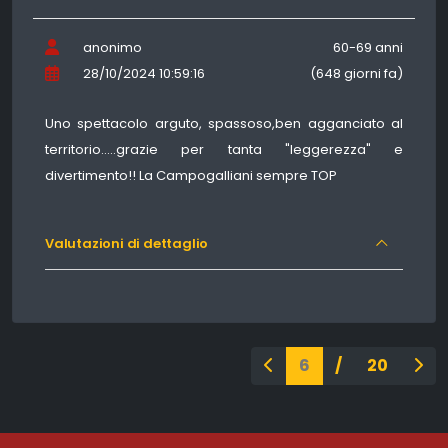
anonimo
60-69 anni
28/10/2024 10:59:16
(648 giorni fa)
Uno spettacolo arguto, spassoso,ben agganciato al
territorio.....grazie per tanta "leggerezza" e
divertimento!! La Campogalliani sempre TOP
Valutazioni di dettaglio
Pagina 6 di 20
Pagina precedente
Pag
6
/
20