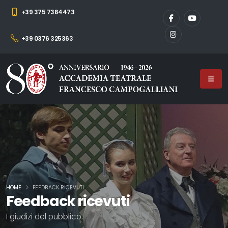
+39 375 7384473
+39 0376 325363
HOME
FEEDBACK RICEVUTI
Feedback ricevuti
I giudizi del pubblico.