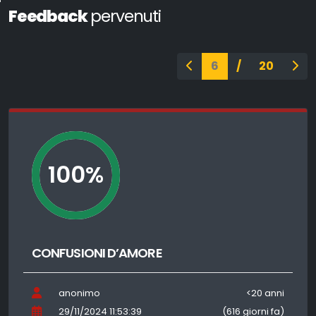
Feedback
pervenuti
Pagina 6 di 20
Pagina precedente
Pag
6
/
20
100%
CONFUSIONI D’AMORE
anonimo
<20 anni
29/11/2024 11:53:39
(616 giorni fa)