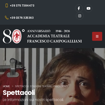
+39 375 7384473
+39 0376 325363
HOME
SPETTACOLI: STAGIONI TEATRALI PRECEDENTI
Spettacoli
Le informazioni sui nostri spettacoli.