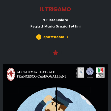
IL TRIGAMO
di
Piero Chiara
Regia di
Maria Grazia Bettini
spettacolo