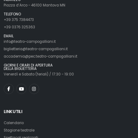
Piazza d’Arco - 46100 Mantova MN
TELEFONO
+39 375 7384473
+39 0376 325363
EMAIL
info@teatro-campogalliani.it
biglietteria@teatro-campogalliani.it
accademia@pec.teatro-campogalliani.it
GIORNI E ORARI DI APERTURA
DELLA BIGLIETTERIA
Venerdì e Sabato (feriali) / 17:30 - 19:00
LINK UTILI
Calendario
Stagione teatrale
Spettacoli realizzati