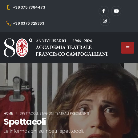
+39 375 7384473
+39 0376 325363
HOME
SPETTACOLI: STAGIONI TEATRALI PRECEDENTI
Spettacoli
Le informazioni sui nostri spettacoli.