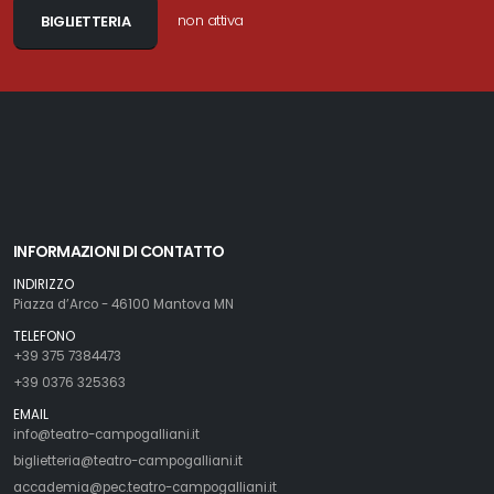
non attiva
BIGLIETTERIA
INFORMAZIONI DI CONTATTO
INDIRIZZO
Piazza d’Arco - 46100 Mantova MN
TELEFONO
+39 375 7384473
+39 0376 325363
EMAIL
info@teatro-campogalliani.it
biglietteria@teatro-campogalliani.it
accademia@pec.teatro-campogalliani.it