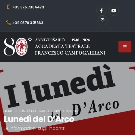
+39 375 7384473
+39 0376 325363
HOME
LUNEDÌ DEL D’ARCO: STORICO INCONTRI
Lunedì del D’Arco
Le informazioni sugli incontri.