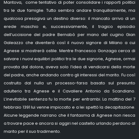
Mantova, come tentativo di poter consolidare i rapporti politici
tra le due famiglie. Tutto sembra andare tranquillamente, ma
qualcosa presagiva un destino diverso: il mancato arrivo di un
erede maschio e, successivamente, il tragico episodio
dell’uccisione del padre Bernabò per mano del cugino Gian
Galeazzo che diventerà così il nuovo signore di Milano a cui
Agnese si mostrerà ostile. Mentre Francesco Gonzaga cerca di
salvare i nuovi equilibri politici tra le due signorie, Agnese, ormai
provata dal dolore, aveva solo l’idea di vendicarsi della morte
del padre, anche andando contro gli interessi del marito. Fu così
costruito dal nulla un processo-farsa basato sul presunto
adulterio tra Agnese e il Cavaliere Antonio da Scandiano.
L’inevitabile sentenza fu la morte per entrambi. La mattina del 7
febbraio 1391 lui venne impiccato e a lei spettò la decapitazione.
Alcune leggende narrano che il fantasma di Agnese non riesca
a trovare pace e ancora si aggiri nel castello urlando perdono al
marito per il suo tradimento.