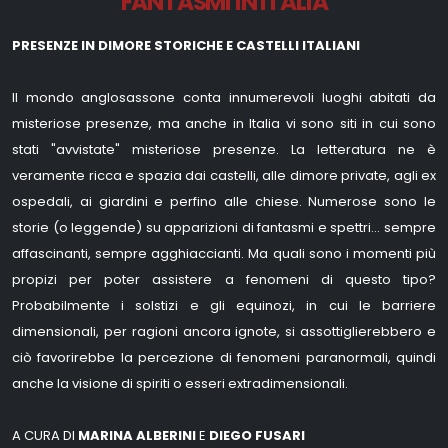
FANTASMI IN ITALIA
PRESENZE IN DIMORE STORICHE E CASTELLI ITALIANI
Il mondo anglosassone conta innumerevoli luoghi abitati da
misteriose presenze, ma anche in Italia vi sono siti in cui sono
stati "avvistate" misteriose presenze. La letteratura ne è
veramente ricca e spazia dai castelli, alle dimore private, agli ex
ospedali, ai giardini e perfino alle chiese. Numerose sono le
storie (o leggende) su apparizioni di fantasmi e spettri... sempre
affascinanti, sempre agghiaccianti. Ma quali sono i momenti più
propizi per poter assistere a fenomeni di questo tipo?
Probabilmente i solstizi e gli equinozi, in cui le barriere
dimensionali, per ragioni ancora ignote, si assottiglierebbero e
ciò favorirebbe la percezione di fenomeni paranormali, quindi
anche la visione di spiriti o esseri extradimensionali.
A CURA DI
MARINA ALBERINI
E
DIEGO FUSARI