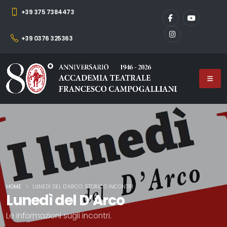
+39 375 7384473
+39 0376 325363
HOME
LUNEDÌ DEL D’ARCO: STORICO INCONTRI
Lunedì del D’Arco
Le informazioni sugli incontri.