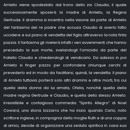
Amleto viene spodestato dal trono dello zio Claudio, il quale
successivamente sposerà la madre di Amleto, la Regina
Gertrude. Il dramma si incentra nella visione da parte di Amleto
del fantasma del re padre che accusa Claudio di averlo fatto
uccidere e sul piano di vendetta del figlio attraverso la nota finta
pazzia. Il fantasma gli rivelerà infatti i veri avvenimenti che hanno
preceduto la sua morte, svelandogli l’omicidio da parte del
fratello Claudio e chiedendogli di vendicarlo. Da adesso in poi
Amleto si finger pazzo per confondere chiunque cerchi di
prevederlo ed in modo da facilitarsi, quindi, la vendetta. Il piano
di Amleto tuttavia porterà solo altri drammi e altre morti, tra cui
quella della donna da lui amata, Ofelia, nonché quella della
madre regina Gertrude e Claudio, e quella dello stesso Amleto.
Irresistibile e contagiosa commedia “Spirito Allegro” di Noel
Coward, una storia bizzarra che ha inizio quando Carlo, noto
scrittore inglese, in compagnia della moglie Ruth e di una coppia
di amici, decide di organizzare una seduta spiritica in casa sua