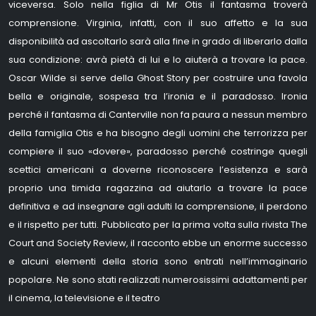
viceversa. Solo nella figlia di Mr Otis il fantasma troverà
comprensione. Virginia, infatti, con il suo affetto e la sua
disponibilità ad ascoltarlo sarà alla fine in grado di liberarlo dalla
sua condizione: avrà pietà di lui e lo aiuterà a trovare la pace.
Oscar Wilde si serve della Ghost Story per costruire una favola
bella e originale, sospesa tra l’ironia e il paradosso. Ironia
perché il fantasma di Canterville non fa paura a nessun membro
della famiglia Otis e ha bisogno degli uomini che terrorizza per
compiere il suo «dovere», paradosso perché costringe quegli
scettici americani a doverne riconoscere l’esistenza e sarà
proprio una timida ragazzina ad aiutarlo a trovare la pace
definitiva e ad insegnare agli adulti la comprensione, il perdono
e il rispetto per tutti. Pubblicato per la prima volta sulla rivista The
Court and Society Review, il racconto ebbe un enorme successo
e alcuni elementi della storia sono entrati nell’immaginario
popolare. Ne sono stati realizzati numerosissimi adattamenti per
il cinema, la televisione e il teatro