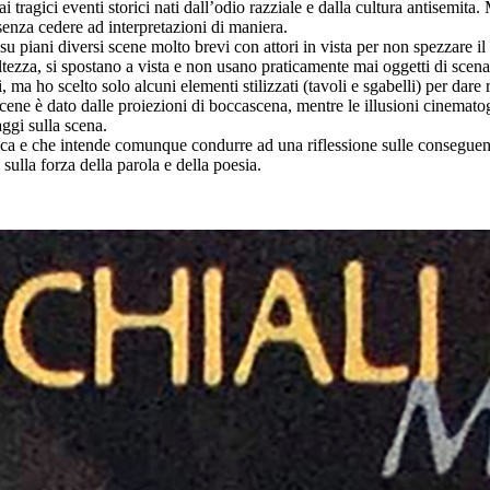
i tragici eventi storici nati dall’odio razziale e dalla cultura antisemita
 senza cedere ad interpretazioni di maniera.
 piani diversi scene molto brevi con attori in vista per non spezzare il
ltezza, si spostano a vista e non usano praticamente mai oggetti di scena 
a ho scelto solo alcuni elementi stilizzati (tavoli e sgabelli) per dare ri
scene è dato dalle proiezioni di boccascena, mentre le illusioni cinemat
aggi sulla scena.
a e che intende comunque condurre ad una riflessione sulle conseguenze 
ulla forza della parola e della poesia.