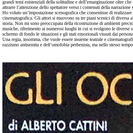
grandi temi esistenziali della solitudine e dell’emarginazione oltre che a
attrarre l’attenzione dello spettatore verso i contenuti della narrazione
Ho voluto un’impostazione scenografica che consentisse di realizzare su
cinematografica. Gli attori si muovono su tre piani scenici di diversa a
storia. Non mi sono preoccupata della ricostruzione di ambienti precisi, m
musiche, riferimento ai numerosi luoghi in cui si svolgono le diverse 
schermo di fondo le situazioni e gli stati emozionali vissuti dai person
Una regia, insomma, che vuole essere insieme teatrale e cinematografic
razzismo antisemita e dell’omofobia perbenista, ma nello stesso tempo s