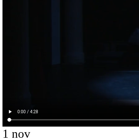
1
nov