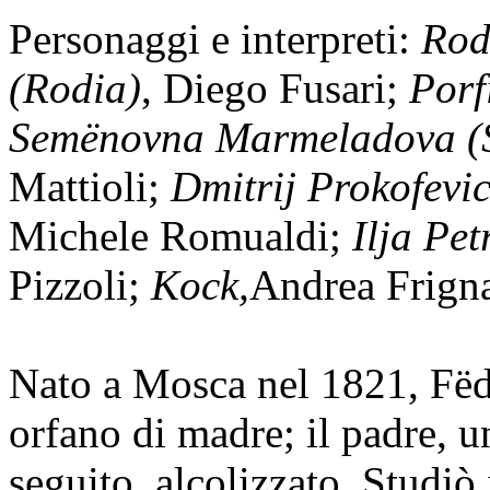
Personaggi e interpreti:
Rod
(Rodia)
, Diego Fusari;
Porf
Semënovna Marmeladova (
Mattioli;
Dmitrij Prokofevi
Michele Romualdi;
Ilja Pet
Pizzoli;
Kock,
Andrea Frigna
Nato a Mosca nel 1821, Fëd
orfano di madre; il padre, u
seguito, alcolizzato. Studiò 