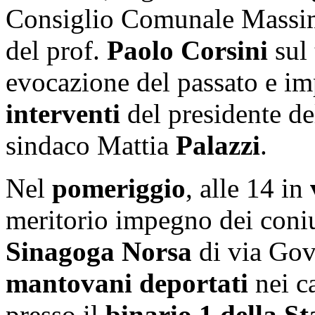
Consiglio Comunale Mass
del prof.
Paolo
Corsini
sul 
evocazione del passato e im
interventi
del presidente de
sindaco Mattia
Palazzi
.
Nel
pomeriggio
, alle 14 in
meritorio impegno dei con
Sinagoga Norsa
di via Gov
mantovani deportati
nei ca
presso il
binario 1 della St