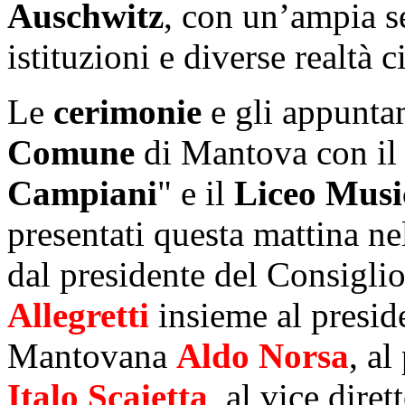
Auschwitz
, con un’ampia s
istituzioni e diverse realtà c
Le
cerimonie
e gli appuntam
Comune
di Mantova con i
Campiani
" e il
Liceo Musi
presentati questa mattina n
dal presidente del Consig
Allegretti
insieme al presid
Mantovana
Aldo
Norsa
, al
Italo
Scaietta
, al vice dire