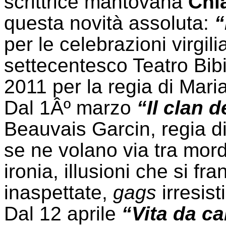
scrittrice mantovana
Chi
questa novità assoluta:
“
per le celebrazioni virgil
settecentesco Teatro Bibi
2011 per la regia di Maria
Dal 1Âº marzo
“Il clan 
Beauvais Garcin, regia di
se ne volano via tra mord
ironia, illusioni che si f
inaspettate,
gags
irresisti
Dal 12 aprile
“Vita da ca