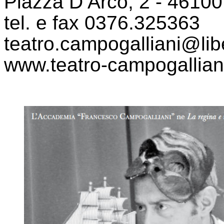
Piazza D’Arco, 2 - 4610
tel. e fax 0376.325363
teatro.campogalliani@libe
www.teatro-campogalliani