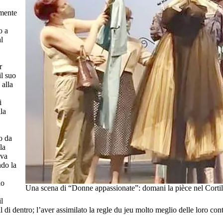
amente
o a
l
r
il suo
 alla
i
la
o da
la
ava
ndo la
do
Una scena di “Donne appassionate”: domani la pièce nel Corti
l
di dentro; l’aver assimilato la regle du jeu molto meglio delle loro con