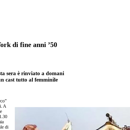
rk di fine anni ’50
ta sera è rinviato a domani
n cast tutto al femminile
rco”
i. A
ne
1.30
mia
le di