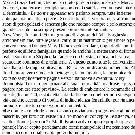
Maria Grazia Bettini, che ne ha curato pure la regia, insieme a Marco
Federici, una feroce e complessa commedia satirica con un cast inter
al femminile. «
Le donne appassianate
parlano sempre, tutte insieme -
anticipa una nota della pièce - Si incontrano, si scontrano, si affrontan
suon di pettegolezzi e schermaglie che ruotano sempre e solo attorno a
grande assente ma sempre presente uomo/manto/amante».
New York, fine anni ’50. un gruppo di signore dell’alta borghesia
amiche/nemiche, tutte legate al carro di un matrimonio per amore o pe
convenienza. «Tra loro Mary Haines vede crollare, dopo dodici anni, 
perfetto equilibrio famigliare quando le amiche la metteranno di fronte
realtà: suo marito Stephen la tradisce con Crystal, cinica, bellissima,
seducente commess di profumeria. A questo punto tutte le convenzion
traballano e le migli si ritrovano a Reno per un divorzio immediato. Al
fine l’amore vero vince e le pettegole, le innamorate, le arrampicatrici
voltano semplicemente pagina verso una nuova avventura. Mery
riconquista il marito per tornare alla sua “normalità”, ma forse il prezz
pagare non era stato previsto». La scelta di ambientare la commedia al
fine degli anni ’50, è stat dettata dal fatto che in quel periodo si respir
già qualche accenno di voglia di indipendenza femminile, pur rimane
famiglia e il matrimonio valori irrinunciabili.
«Le donne - conclude la nota - sono (ovviamente) soggiogate al mon
maschile, per loro non esiste un altro modo di concepire l’esistenza, di
sentirsi donne (persone?). Ma il riscatto arriva dopo (è proprio questo i
punto): l’aver capito perfettamente come manipolare il meccanismo dal 
sono succobi in qualcosa da poter dominare».