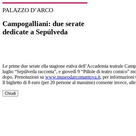
PALAZZO D’ARCO
Campogalliani: due serate
dedicate a Sepúlveda
L
e prime due serate ella stagione estiva dell’Accademia teatrale Campog
luglio “Sepúlveda racconta”, e giovedì 9 “Pillole di teatro comico” mo
dopo. Prenotazioni su
www.museodarcomantova.it
, per informazioni 
Il biglietto di 8 euro (per 20 persone al massimo) consente invece, alle
Chiudi