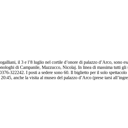
alliani, il 3 e l’8 luglio nel cortile d’onore di palazzo d’Arco, sono e
nologhi di Campanile, Mazzucco, Nicolaj. In linea di massima tutti gli sp
0376-322242. I posti a sedere sono 60. Il biglietto per il solo spettacolo c
 20:45, anche la visita al museo del palazzo d’Arco (prese tarsi all’ingres