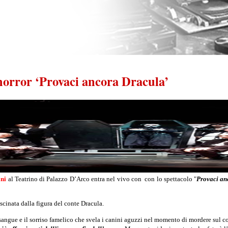
horror ‘Provaci ancora Dracula’
ni
al Teatrino di Palazzo D’Arco entra nel vivo con con lo spettacolo "
Provaci an
ascinata dalla figura del conte Dracula.
 esangue e il sorriso famelico che svela i canini aguzzi nel momento di mordere sul col