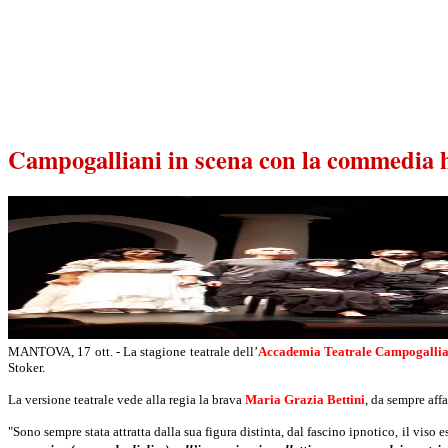
Campogalliani in scena con la commedia 
MANTOVA, 17 ott. - La stagione teatrale dell’
Accademia Teatrale Campogallia
Stoker.
La versione teatrale vede alla regia la brava
Maria Grazia Bettini
, da sempre aff
"Sono sempre stata attratta dalla sua figura distinta, dal fascino ipnotico, il viso