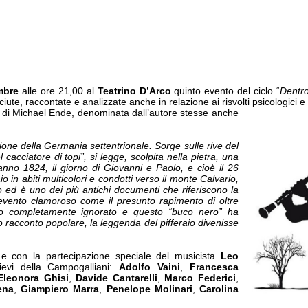
mbre
alle ore 21,00 al
Teatrino D’Arco
quinto evento del ciclo “
Dentro
e, raccontate e analizzate anche in relazione ai risvolti psicologici e ps
 di Michael Ende, denominata dall’autore stesse anche
ione della Germania settentrionale. Sorge sulle rive del
cacciatore di topi”, si legge, scolpita nella pietra, una
’anno 1824, il giorno di Giovanni e Paolo, e cioè il 26
 in abiti multicolori e condotti verso il monte Calvario,
to ed è uno dei più antichi documenti che riferiscono la
evento clamoroso come il presunto rapimento di oltre
ato completamente ignorato e questo “buco nero” ha
o racconto popolare, la leggenda del pifferaio divenisse
e con la partecipazione speciale del musicista
Leo
llievi della Campogalliani:
Adolfo Vaini
,
Francesca
Eleonora Ghisi
,
Davide Cantarelli
,
Marco Federici
,
ena
,
Giampiero Marra
,
Penelope Molinari
,
Carolina