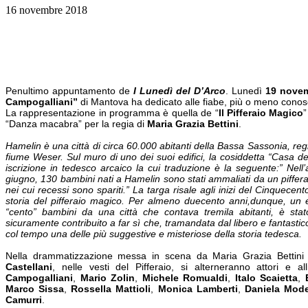
16 novembre 2018
Penultimo appuntamento de
I Lunedì del D’Arco
. Lunedì
19 nove
Campogalliani”
di Mantova ha dedicato alle fiabe, più o meno conosciut
La rappresentazione in programma è quella de “
Il Pifferaio Magico
”
“Danza macabra” per la regia di
Maria Grazia Bettini
.
Hamelin è una città di circa 60.000 abitanti della Bassa Sassonia, reg
fiume Weser. Sul muro di uno dei suoi edifici, la cosiddetta “Casa del 
iscrizione in tedesco arcaico la cui traduzione è la seguente:” Nell
giugno, 130 bambini nati a Hamelin sono stati ammaliati da un pifferaio
nei cui recessi sono spariti.” La targa risale agli inizi del Cinquecen
storia del pifferaio magico. Per almeno duecento anni,dunque, un 
“cento” bambini da una città che contava tremila abitanti, è st
sicuramente contribuito a far sì che, tramandata dal libero e fantastic
col tempo una delle più suggestive e misteriose della storia tedesca.
Nella drammatizzazione messa in scena da Maria Grazia Bettini 
Castellani
, nelle vesti del Pifferaio, si alterneranno attori e a
Campogalliani
,
Mario Zolin
,
Michele Romualdi
,
Italo Scaietta
,
Marco Sissa
,
Rossella Mattioli
,
Monica Lamberti
,
Daniela Mod
Camurri
.