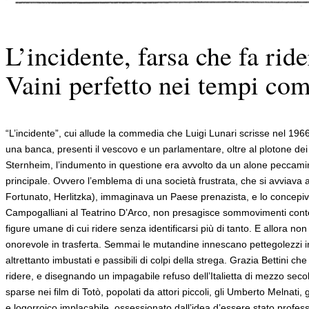
L’incidente, farsa che fa ride
Vaini perfetto nei tempi com
“L’incidente”, cui allude la commedia che Luigi Lunari scrisse nel 1966
una banca, presenti il vescovo e un parlamentare, oltre al plotone dei
Sternheim, l’indumento in questione era avvolto da un alone peccamino
principale. Ovvero l’emblema di una società frustrata, che si avviava a
Fortunato, Herlitzka), immaginava un Paese prenazista, e lo concepiva c
Campogalliani al Teatrino D’Arco, non presagisce sommovimenti contest
figure umane di cui ridere senza identificarsi più di tanto. E allora 
onorevole in trasferta. Semmai le mutandine innescano pettegolezzi inv
altrettanto imbustati e passibili di colpi della strega. Grazia Bettini 
ridere, e disegnando un impagabile refuso dell’Italietta di mezzo secol
sparse nei film di Totò, popolati da attori piccoli, gli Umberto Melnati, 
e logorroico implacabile, ossessionato dall’idea d’essere stato profe