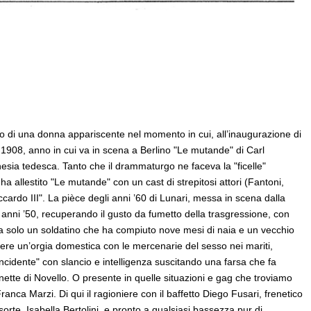
colo di una donna appariscente nel momento in cui, all’inaugurazione di
 1908, anno in cui va in scena a Berlino "Le mutande" di Carl
esia tedesca. Tanto che il drammaturgo ne faceva la "ficelle"
a allestito "Le mutande" con un cast di strepitosi attori (Fantoni,
cardo III". La pièce degli anni ’60 di Lunari, messa in scena dalla
 anni ’50, recuperando il gusto da fumetto della trasgressione, con
 ma solo un soldatino che ha compiuto nove mesi di naia e un vecchio
ivere un’orgia domestica con le mercenarie del sesso nei mariti,
’incidente" con slancio e intelligenza suscitando una farsa che fa
gnette di Novello. O presente in quelle situazioni e gag che troviamo
Franca Marzi. Di qui il ragioniere con il baffetto Diego Fusari, frenetico
rte, Isabella Bertolini, e pronto a qualsiasi bassezza pur di