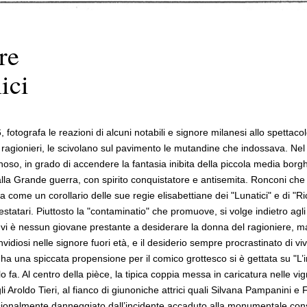
re
ici
, fotografa le reazioni di alcuni notabili e signore milanesi allo spetta
 ragionieri, le scivolano sul pavimento le mutandine che indossava. Nel
so, in grado di accendere la fantasia inibita della piccola media borgh
lla Grande guerra, con spirito conquistatore e antisemita. Ronconi che h
ome un corollario delle sue regie elisabettiane dei "Lunatici" e di "Ric
atari. Piuttosto la "contaminatio" che promuove, si volge indietro agli
non vi è nessun giovane prestante a desiderare la donna del ragioniere,
idiosi nelle signore fuori età, e il desiderio sempre procrastinato di v
che ha una spiccata propensione per il comico grottesco si è gettata su "L
o fa. Al centro della pièce, la tipica coppia messa in caricatura nelle vi
gli Aroldo Tieri, al fianco di giunoniche attrici quali Silvana Pampanini e 
ssionalmente danneggiato dall’incidente accaduto alla monumentale conso