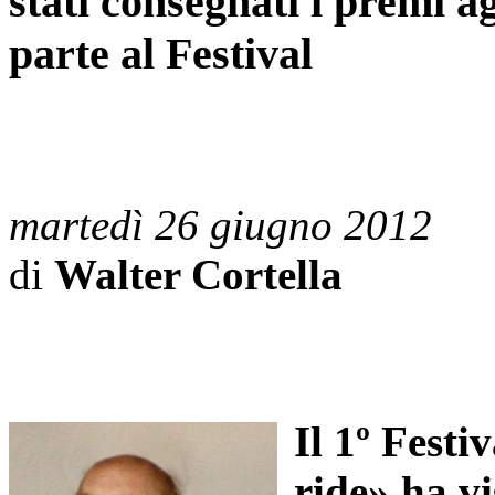
stati consegnati i premi a
parte al Festival
martedì 26 giugno 2012
di
Walter Cortella
Il 1º Fest
ride» ha vi