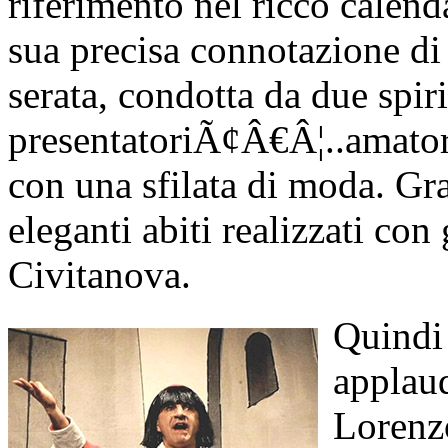
riferimento nel ricco calend
sua precisa connotazione di 
serata, condotta da due spiri
presentatoriÃ¢Â€Â¦..amatoria
con una sfilata di moda. Gr
eleganti abiti realizzati co
Civitanova.
Quindi
applaud
Lorenzo