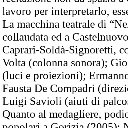
lavoro per interpretarlo, es
La macchina teatrale di “Ne
collaudata ed a Castelnuovo
Caprari-Soldà-Signoretti, c
Volta (colonna sonora); Gio
(luci e proiezioni); Ermanno
Fausta De Compadri (direzio
Luigi Savioli (aiuti di palc
Quanto al medagliere, podio 
popolari a Gorizia (2005);