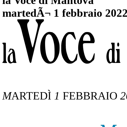
la Voce di Mantova
martedÃ¬ 1 febbraio 202
M
ARTEDÌ
1
FEBBRAIO
2