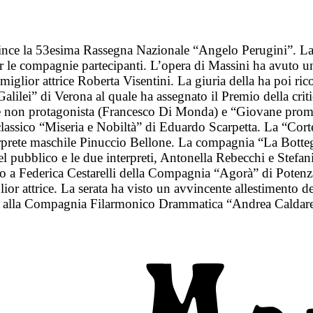
ince la 53esima Rassegna Nazionale “Angelo Perugini”. La s
per le compagnie partecipanti. L’opera di Massini ha avuto 
ior attrice Roberta Visentini. La giuria della ha poi ricon
ilei” di Verona al quale ha assegnato il Premio della criti
tore non protagonista (Francesco Di Monda) e “Giovane pro
classico “Miseria e Nobiltà” di Eduardo Scarpetta. La “Corte
erprete maschile Pinuccio Bellone. La compagnia “La Botte
 pubblico e le due interpreti, Antonella Rebecchi e Stefania
ato a Federica Cestarelli della Compagnia “Agorà” di Potenz
lior attrice. La serata ha visto un avvincente allestimento d
me alla Compagnia Filarmonico Drammatica “Andrea Caldarel