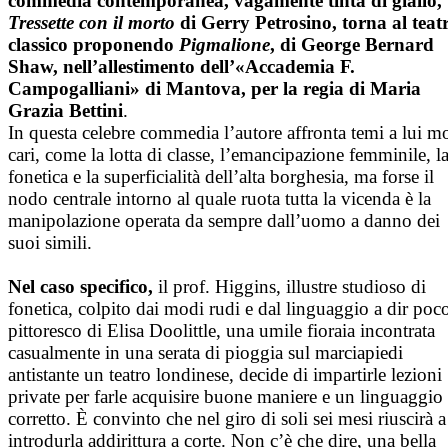
commedia contemporanea, vagamente tinta di giallo,
Tressette con il morto
di Gerry Petrosino, torna al teat
classico proponendo
Pigmalione
, di George Bernard
Shaw, nell’allestimento dell’«Accademia F.
Campogalliani» di Mantova, per la regia di Maria
Grazia Bettini
.
In questa celebre commedia l’autore affronta temi a lui m
cari, come la lotta di classe, l’emancipazione femminile, l
fonetica e la superficialità dell’alta borghesia, ma forse il
nodo centrale intorno al quale ruota tutta la vicenda è la
manipolazione operata da sempre dall’uomo a danno dei
suoi simili.
Nel caso specifico,
il prof. Higgins, illustre studioso di
fonetica, colpito dai modi rudi e dal linguaggio a dir poc
pittoresco di Elisa Doolittle, una umile fioraia incontrata
casualmente in una serata di pioggia sul marciapiedi
antistante un teatro londinese, decide di impartirle lezioni
private per farle acquisire buone maniere e un linguaggio
corretto. È convinto che nel giro di soli sei mesi riuscirà a
introdurla addirittura a corte. Non c’è che dire, una bella