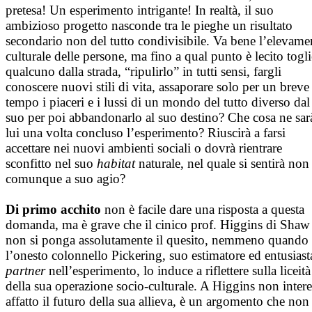
pretesa! Un esperimento intrigante! In realtà, il suo
ambizioso progetto nasconde tra le pieghe un risultato
secondario non del tutto condivisibile. Va bene l’elevame
culturale delle persone, ma fino a qual punto è lecito togli
qualcuno dalla strada, “ripulirlo” in tutti sensi, fargli
conoscere nuovi stili di vita, assaporare solo per un breve
tempo i piaceri e i lussi di un mondo del tutto diverso dal
suo per poi abbandonarlo al suo destino? Che cosa ne sar
lui una volta concluso l’esperimento? Riuscirà a farsi
accettare nei nuovi ambienti sociali o dovrà rientrare
sconfitto nel suo
habitat
naturale, nel quale si sentirà non
comunque a suo agio?
Di primo acchito
non è facile dare una risposta a questa
domanda, ma è grave che il cinico prof. Higgins di Shaw
non si ponga assolutamente il quesito, nemmeno quando
l’onesto colonnello Pickering, suo estimatore ed entusiast
partner
nell’esperimento, lo induce a riflettere sulla liceità
della sua operazione socio-culturale. A Higgins non intere
affatto il futuro della sua allieva, è un argomento che non