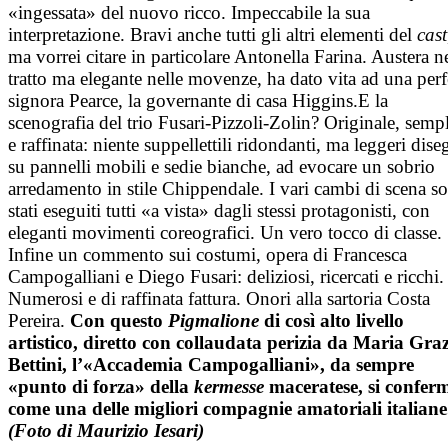
«ingessata» del nuovo ricco. Impeccabile la sua
interpretazione. Bravi anche tutti gli altri elementi del
cast
ma vorrei citare in particolare Antonella Farina. Austera n
tratto ma elegante nelle movenze, ha dato vita ad una perf
signora Pearce, la governante di casa Higgins.E la
scenografia del trio Fusari-Pizzoli-Zolin? Originale, semp
e raffinata: niente suppellettili ridondanti, ma leggeri dise
su pannelli mobili e sedie bianche, ad evocare un sobrio
arredamento in stile Chippendale. I vari cambi di scena s
stati eseguiti tutti «a vista» dagli stessi protagonisti, con
eleganti movimenti coreografici. Un vero tocco di classe.
Infine un commento sui costumi, opera di Francesca
Campogalliani e Diego Fusari: deliziosi, ricercati e ricchi.
Numerosi e di raffinata fattura. Onori alla sartoria Costa
Pereira.
Con questo
Pigmalione
di così alto livello
artistico, diretto con collaudata perizia da Maria Gra
Bettini, l’«Accademia Campogalliani», da sempre
«punto di forza» della
kermesse
maceratese, si confer
come una delle migliori compagnie amatoriali italiane
(Foto di Maurizio Iesari)