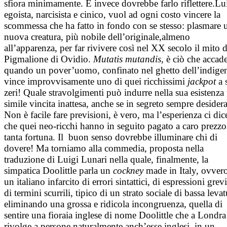
sfiora minimamente. E invece dovrebbe farlo riflettere.Lu
egoista, narcisista e cinico, vuol ad ogni costo vincere la
scommessa che ha fatto in fondo con se stesso: plasmare 
nuova creatura, più nobile dell’originale,almeno
all’apparenza, per far rivivere così nel XX secolo il mito d
Pigmalione di Ovidio.
Mutatis mutandis
, è ciò che accad
quando un pover’uomo, confinato nel ghetto dell’indige
vince improvvisamente uno di quei ricchissimi
jackpot
a 
zeri! Quale stravolgimenti può indurre nella sua esistenza
simile vincita inattesa, anche se in segreto sempre desidera
Non è facile fare previsioni, è vero, ma l’esperienza ci dic
che quei neo-ricchi hanno in seguito pagato a caro prezzo
tanta fortuna. Il buon senso dovrebbe illuminare chi di
dovere! Ma torniamo alla commedia, proposta nella
traduzione di Luigi Lunari nella quale, finalmente, la
simpatica Doolittle parla un
cockney
made in Italy, ovver
un italiano infarcito di errori sintattici, di espressioni grevi
di termini scurrili, tipico di un strato sociale di bassa levat
eliminando una grossa e ridicola incongruenza, quella di
sentire una fioraia inglese di nome Doolittle che a Londra
rivolge a persone naturalmente anch’esse inglesi, in un