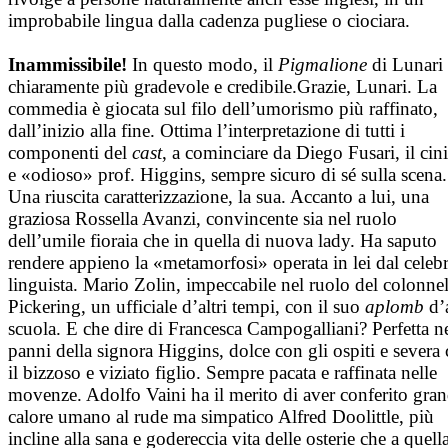
improbabile lingua dalla cadenza pugliese o ciociara.
Inammissibile!
In questo modo, il
Pigmalione
di Lunari
chiaramente più gradevole e credibile.Grazie, Lunari. La
commedia è giocata sul filo dell’umorismo più raffinato,
dall’inizio alla fine. Ottima l’interpretazione di tutti i
componenti del
cast
, a cominciare da Diego Fusari, il cin
e «odioso» prof. Higgins, sempre sicuro di sé sulla scena.
Una riuscita caratterizzazione, la sua. Accanto a lui, una
graziosa Rossella Avanzi, convincente sia nel ruolo
dell’umile fioraia che in quella di nuova lady. Ha saputo
rendere appieno la «metamorfosi» operata in lei dal celeb
linguista. Mario Zolin, impeccabile nel ruolo del colonne
Pickering, un ufficiale d’altri tempi, con il suo
aplomb
d’a
scuola. E che dire di Francesca Campogalliani? Perfetta n
panni della signora Higgins, dolce con gli ospiti e severa
il bizzoso e viziato figlio. Sempre pacata e raffinata nelle
movenze. Adolfo Vaini ha il merito di aver conferito gra
calore umano al rude ma simpatico Alfred Doolittle, più
incline alla sana e godereccia vita delle osterie che a quell